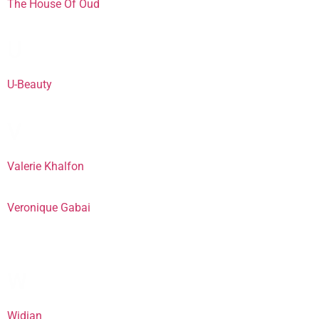
The House Of Oud
U
U-Beauty
V
Valerie Khalfon
Veronique Gabai
W
Widian