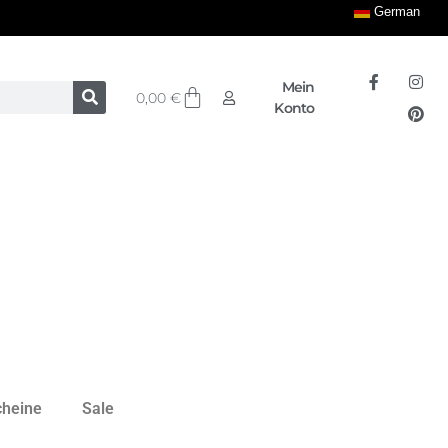
German
Mein
0,00
€
Konto
cheine
Sale