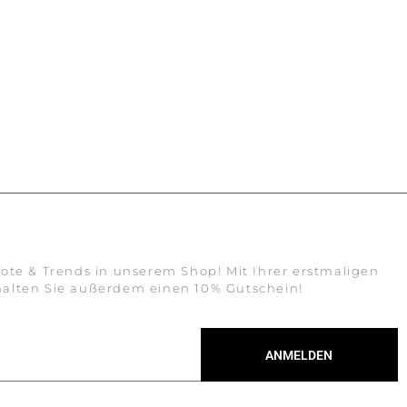
ote & Trends in unserem Shop! Mit Ihrer erstmaligen
alten Sie außerdem einen 10% Gutschein!
ANMELDEN