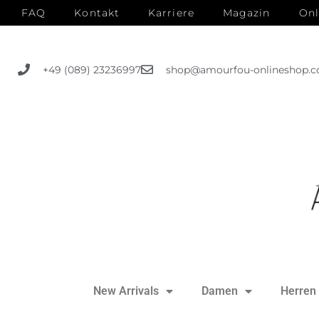
FAQ
Kontakt
Karriere
Magazin
Onl
+49 (089) 23236997
shop@amourfou-onlineshop.
New Arrivals
Damen
Herren