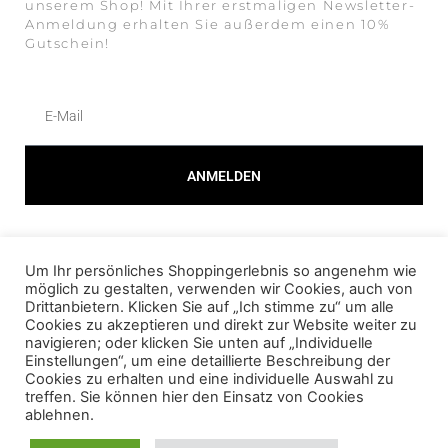
unserem Shop! Mit Ihrer erstmaligen Newsletter-
Anmeldung erhalten Sie außerdem einen 10%
Gutschein!
ANMELDEN
Alternative:
Um Ihr persönliches Shoppingerlebnis so angenehm wie
© 2023 AMOUR FOU Online Shop für Fashion
möglich zu gestalten, verwenden wir Cookies, auch von
Drittanbietern. Klicken Sie auf „Ich stimme zu“ um alle
Cookies zu akzeptieren und direkt zur Website weiter zu
AGB
navigieren; oder klicken Sie unten auf „Individuelle
Einstellungen“, um eine detaillierte Beschreibung der
DATENSCHUTZ
Cookies zu erhalten und eine individuelle Auswahl zu
treffen. Sie können hier den Einsatz von Cookies
IMPRESSUM
ablehnen.