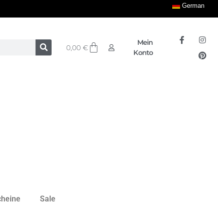
German
Mein
0,00
€
Konto
cheine
Sale