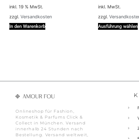
inkl. 19 % MwSt.
inkl. MwSt.
zzgl.
Versandkosten
zzgl.
Versandkoste
In den Warenkorb
Ausführung wählen
K
Onlineshop für Fashion,
Kosmetik & Parfums Click &
Collect in München. Versand
innerhalb 24 Stunden nach
Bestellung. Versand weltweit,