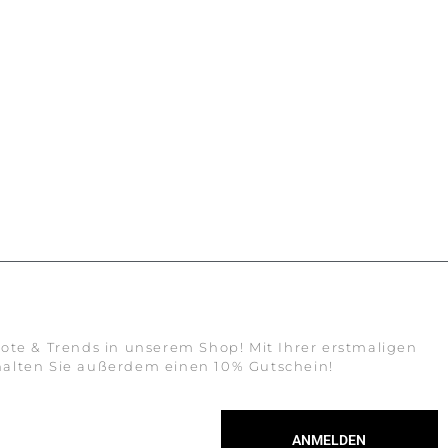
ote & Trends in unserem Shop! Mit Ihrer erstmaligen
alten Sie außerdem einen 10% Gutschein!
ANMELDEN