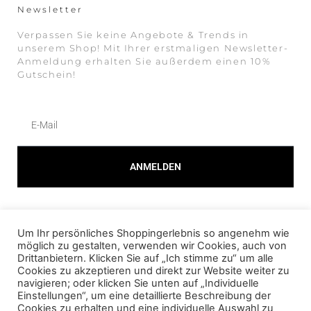
Newsletter
Verpassen Sie keine Angebote & Trends in
unserem Shop! Mit Ihrer erstmaligen Newsletter-
Anmeldung erhalten Sie außerdem einen 10%
Gutschein!
ANMELDEN
Alternative:
Um Ihr persönliches Shoppingerlebnis so angenehm wie
© 2023 AMOUR FOU Online Shop für Fashion
möglich zu gestalten, verwenden wir Cookies, auch von
Drittanbietern. Klicken Sie auf „Ich stimme zu“ um alle
Cookies zu akzeptieren und direkt zur Website weiter zu
AGB
navigieren; oder klicken Sie unten auf „Individuelle
Einstellungen“, um eine detaillierte Beschreibung der
DATENSCHUTZ
Cookies zu erhalten und eine individuelle Auswahl zu