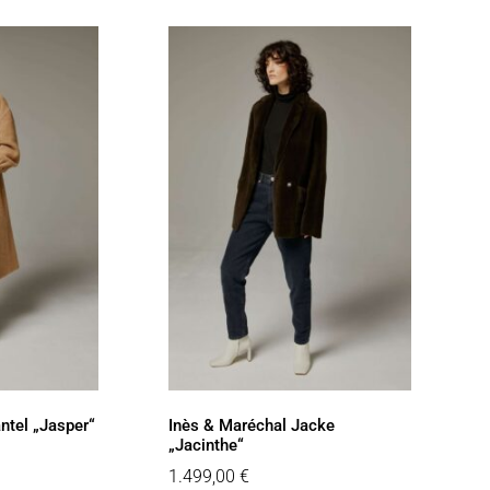
ntel „Jasper“
Inès & Maréchal Jacke
„Jacinthe“
1.499,00
€