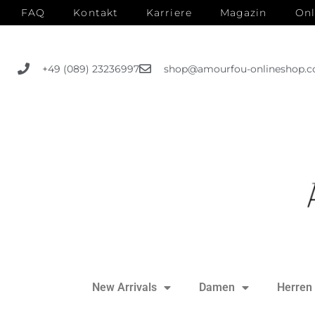
FAQ
Kontakt
Karriere
Magazin
Onl
+49 (089) 23236997
shop@amourfou-onlineshop.
New Arrivals
Damen
Herren