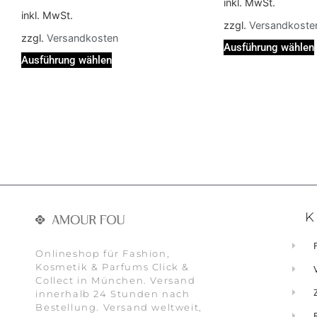
inkl. MwSt.
inkl. MwSt.
zzgl.
Versandkoste
zzgl.
Versandkosten
Ausführung wählen
Ausführung wählen
K
Onlineshop für Fashion,
Kosmetik & Parfums Click &
Collect in München. Versand
innerhalb 24 Stunden nach
Bestellung. Versand weltweit,