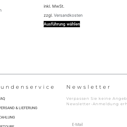
inkl. MwSt.
n
zzgl.
Versandkosten
Ausführung wählen
undenservice
Newsletter
Verpassen Sie keine Angeb
FAQ
Newsletter-Anmeldung erh
VERSAND & LIEFERUNG
ZAHLUNG
RETOURE