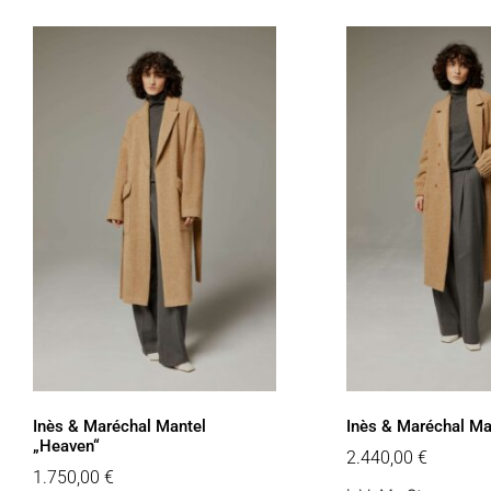
Inès & Maréchal Mantel
Inès & Maréchal Ma
„Heaven“
2.440,00
€
1.750,00
€