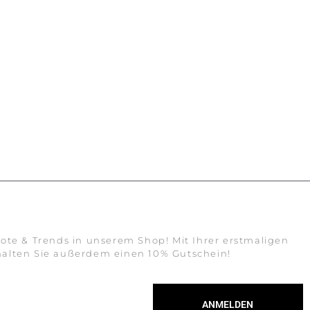
ote & Trends in unserem Shop! Mit Ihrer erstmaligen
alten Sie außerdem einen 10% Gutschein!
ANMELDEN