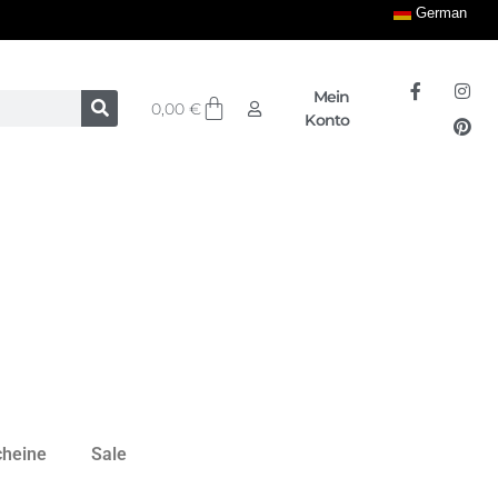
German
Mein
0,00
€
Konto
cheine
Sale