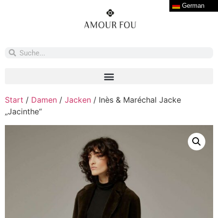
German
Start
/
Damen
/
Jacken
/ Inès & Maréchal Jacke
„Jacinthe“