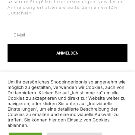
unserem Shop! Mit Ihrer erstmaligen Newsletter-
Anmeldung erhalten Sie außerdem einen 10%
Gutschein!
ANMELDEN
Alternative:
Um Ihr persönliches Shoppingerlebnis so angenehm wie
© 2023 AMOUR FOU Online Shop für Fashion
möglich zu gestalten, verwenden wir Cookies, auch von
Drittanbietern. Klicken Sie auf „Ich stimme zu“ um alle
Cookies zu akzeptieren und direkt zur Website weiter zu
AGB
navigieren; oder klicken Sie unten auf „Individuelle
Einstellungen“, um eine detaillierte Beschreibung der
DATENSCHUTZ
Cookies zu erhalten und eine individuelle Auswahl zu
treffen. Sie können hier den Einsatz von Cookies
IMPRESSUM
ablehnen.