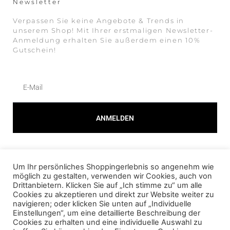
Newsletter
Verpassen Sie keine Angebote & Trends in
unserem Shop! Mit Ihrer erstmaligen Newsletter-
Anmeldung erhalten Sie außerdem einen 10%
Gutschein!
ANMELDEN
Alternative:
Um Ihr persönliches Shoppingerlebnis so angenehm wie
© 2023 AMOUR FOU Online Shop für Fashion
möglich zu gestalten, verwenden wir Cookies, auch von
Drittanbietern. Klicken Sie auf „Ich stimme zu“ um alle
Cookies zu akzeptieren und direkt zur Website weiter zu
AGB
navigieren; oder klicken Sie unten auf „Individuelle
Einstellungen“, um eine detaillierte Beschreibung der
DATENSCHUTZ
Cookies zu erhalten und eine individuelle Auswahl zu