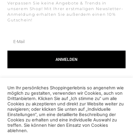
Verpassen Sie keine Angebote & Trends in
unserem Shop! Mit Ihrer erstmaligen Newsletter-
Anmeldung erhalten Sie außerdem einen 10%
Gutschein!
ANMELDEN
Alternative:
Um Ihr persönliches Shoppingerlebnis so angenehm wie
© 2023 AMOUR FOU Online Shop für Fashion
möglich zu gestalten, verwenden wir Cookies, auch von
Drittanbietern. Klicken Sie auf „Ich stimme zu“ um alle
Cookies zu akzeptieren und direkt zur Website weiter zu
AGB
navigieren; oder klicken Sie unten auf „Individuelle
Einstellungen“, um eine detaillierte Beschreibung der
DATENSCHUTZ
Cookies zu erhalten und eine individuelle Auswahl zu
treffen. Sie können hier den Einsatz von Cookies
IMPRESSUM
ablehnen.