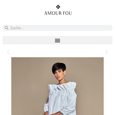
Marrakech Imperial
Marrakech Imperial - a world journey captured in scent.
Marrakech Imperial