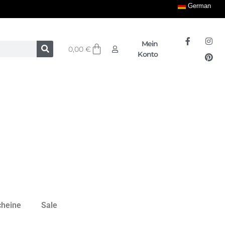
German
Mein
0,00
€
Konto
cheine
Sale