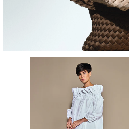
Royal Fern
Royal Fern fuses botanicals and science for ra
beauty.
Jetzt entdecken