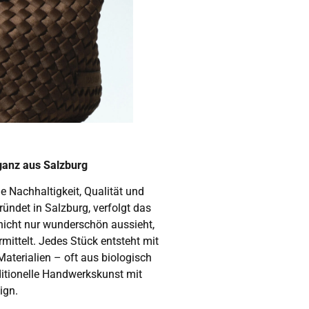
Marrakec
ganz aus Salzburg
e Nachhaltigkeit, Qualität und
ündet in Salzburg, verfolgt das
Marrakech Imperial - a
 nicht nur wunderschön aussieht,
ittelt. Jedes Stück entsteht mit
Materialien – oft aus biologisch
Marrak
itionelle Handwerkskunst mit
ign.