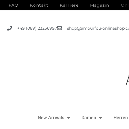
FAQ
Kontakt
Karriere
Magazin
Onl
+49 (089) 23236997
shop@amourfou-onlineshop.
New Arrivals
Damen
Herren