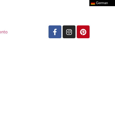
German
onto