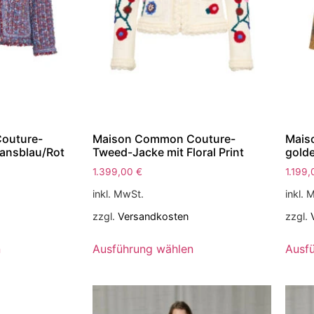
outure-
Maison Common Couture-
Mais
ansblau/Rot
Tweed-Jacke mit Floral Print
gold
1.399,00
€
1.199
inkl. MwSt.
inkl. 
zzgl.
Versandkosten
zzgl.
n
Ausführung wählen
Ausf