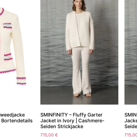
weedjacke
SMINFINITY – Fluffy Garter
SMINF
 Bortendetails
Jacket in Ivory | Cashmere-
Jacke
Seiden Strickjacke
Seide
715,00
€
715,0