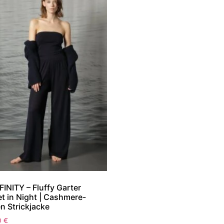
INITY – Fluffy Garter
t in Night | Cashmere-
n Strickjacke
0
€