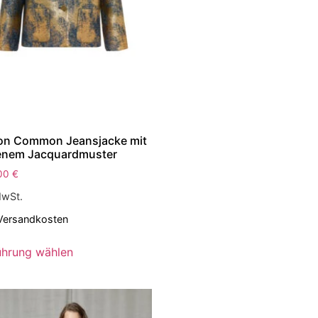
on Common Jeansjacke mit
enem Jacquardmuster
,00
€
MwSt.
Versandkosten
ührung wählen