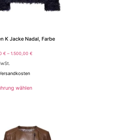
n K Jacke Nadal, Farbe
n
00
€
–
1.500,00
€
MwSt.
Versandkosten
ührung wählen