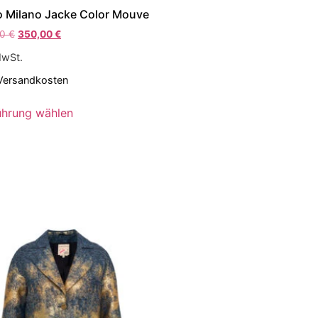
o Milano Jacke Color Mouve
00
€
350,00
€
MwSt.
Versandkosten
ührung wählen