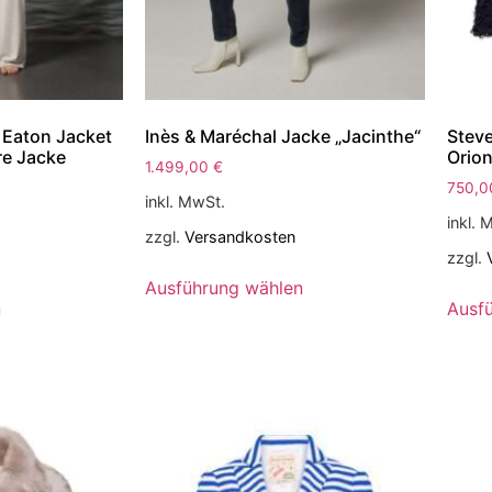
 Eaton Jacket
Inès & Maréchal Jacke „Jacinthe“
Steve
re Jacke
Orio
1.499,00
€
750,
inkl. MwSt.
inkl. 
zzgl.
Versandkosten
zzgl.
Ausführung wählen
n
Ausf