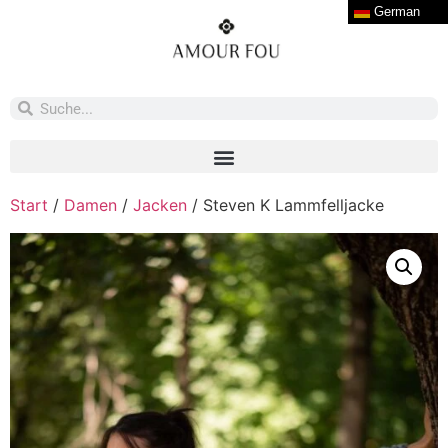
German
Start
/
Damen
/
Jacken
/ Steven K Lammfelljacke