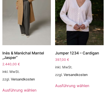
Inès & Maréchal Mantel
Jumper 1234 – Cardigan
„Jasper“
397,00
€
2.440,00
€
inkl. MwSt.
inkl. MwSt.
zzgl.
Versandkosten
zzgl.
Versandkosten
Ausführung wählen
Ausführung wählen