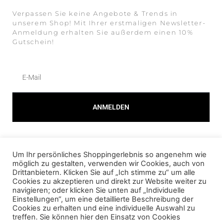
Verpassen Sie keine Angebote & Trends in
unserem Shop! Mit Ihrer erstmaligen Newsletter-
Anmeldung erhalten Sie außerdem einen 10%
Gutschein!
ANMELDEN
Alternative:
Um Ihr persönliches Shoppingerlebnis so angenehm wie
© 2023 AMOUR FOU Online Shop für Fashion
möglich zu gestalten, verwenden wir Cookies, auch von
Drittanbietern. Klicken Sie auf „Ich stimme zu“ um alle
Cookies zu akzeptieren und direkt zur Website weiter zu
AGB
navigieren; oder klicken Sie unten auf „Individuelle
Einstellungen“, um eine detaillierte Beschreibung der
DATENSCHUTZ
Cookies zu erhalten und eine individuelle Auswahl zu
treffen. Sie können hier den Einsatz von Cookies
IMPRESSUM