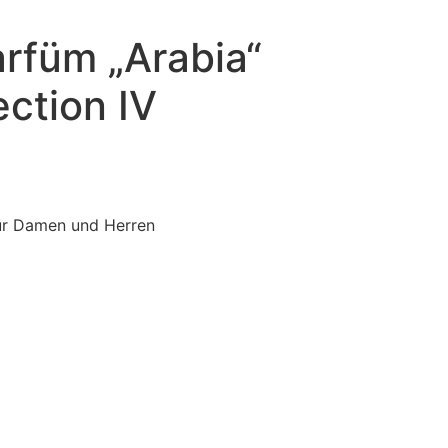
rfüm „Arabia“
ection IV
ür Damen und Herren