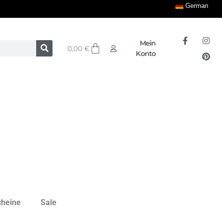
German
Mein
0,00
€
Konto
cheine
Sale