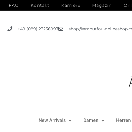
FAQ
Kontakt
Karriere
Magazin
Onl
+49 (089) 23236997
shop@amourfou-onlineshop.
New Arrivals
Damen
Herren