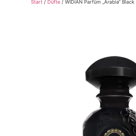
Start
/
Düfte
/ WIDIAN Parfüm „Arabia“ Black 