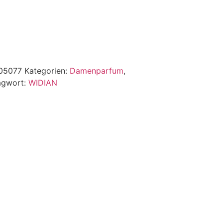
05077
Kategorien:
Damenparfum
,
agwort:
WIDIAN