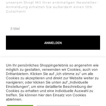
unserem Shop! Mit Ihrer erstmaligen Newsletter-
Anmeldung erhalten Sie außerdem einen 10%
Gutschein!
ANMELDEN
Alternative:
Um Ihr persönliches Shoppingerlebnis so angenehm wie
© 2023 AMOUR FOU Online Shop für Fashion
möglich zu gestalten, verwenden wir Cookies, auch von
Drittanbietern. Klicken Sie auf „Ich stimme zu“ um alle
Cookies zu akzeptieren und direkt zur Website weiter zu
AGB
navigieren; oder klicken Sie unten auf „Individuelle
Einstellungen“, um eine detaillierte Beschreibung der
DATENSCHUTZ
Cookies zu erhalten und eine individuelle Auswahl zu
treffen. Sie können hier den Einsatz von Cookies
IMPRESSUM
ablehnen.