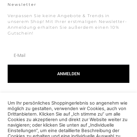
Newsletter
Verpassen Sie keine Angebote & Trends in
unserem Shop! Mit Ihrer erstmaligen Newsletter-
Anmeldung erhalten Sie außerdem einen 10%
Gutschein!
ANMELDEN
Alternative:
Um Ihr persönliches Shoppingerlebnis so angenehm wie
© 2023 AMOUR FOU Online Shop für Fashion
möglich zu gestalten, verwenden wir Cookies, auch von
Drittanbietern. Klicken Sie auf „Ich stimme zu“ um alle
Cookies zu akzeptieren und direkt zur Website weiter zu
AGB
navigieren; oder klicken Sie unten auf „Individuelle
Einstellungen“, um eine detaillierte Beschreibung der
DATENSCHUTZ
Cookies zu erhalten und eine individuelle Auswahl zu