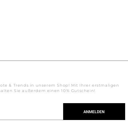
ote & Trends in unserem Shop! Mit Ihrer erstmaligen
alten Sie außerdem einen 10% Gutschein!
ANMELDEN