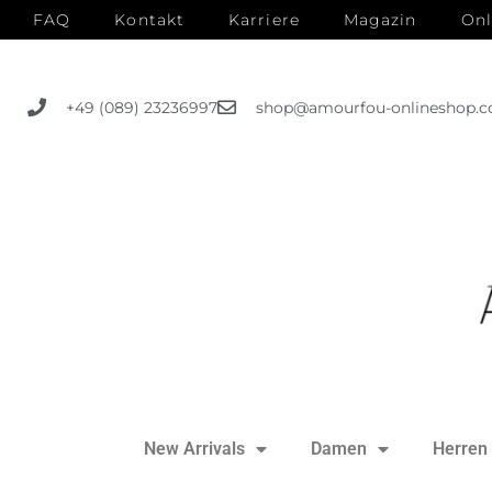
FAQ
Kontakt
Karriere
Magazin
Onl
+49 (089) 23236997
shop@amourfou-onlineshop.
New Arrivals
Damen
Herren