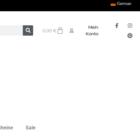
German
Mein
0,00
€
Konto
cheine
Sale