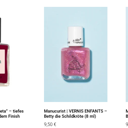
ta” – tiefes
Manucurist | VERNIS ENFANTS –
M
dem Finish
Betty die Schildkröte (8 ml)
B
9,50
€