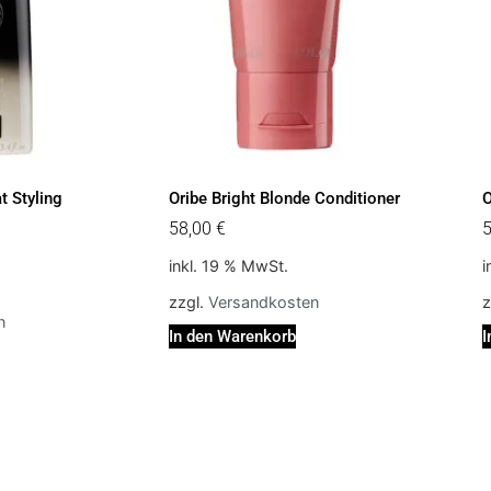
t Styling
Oribe Bright Blonde Conditioner
O
58,00
€
inkl. 19 % MwSt.
i
zzgl.
Versandkosten
z
n
In den Warenkorb
I