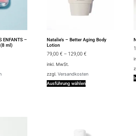
IS ENFANTS –
Natalie’s – Better Aging Body
N
(8 ml)
Lotion
79,00
€
–
129,00
€
i
inkl. MwSt.
z
n
zzgl.
Versandkosten
I
Ausführung wählen