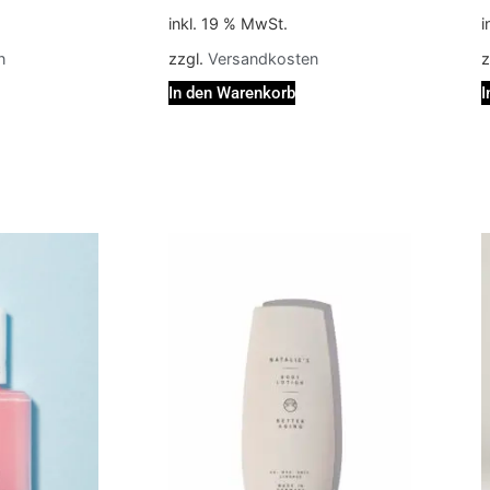
inkl. 19 % MwSt.
i
n
zzgl.
Versandkosten
z
In den Warenkorb
I