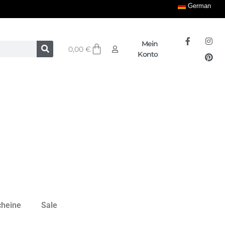
German
Mein
0,00
€
Konto
cheine
Sale