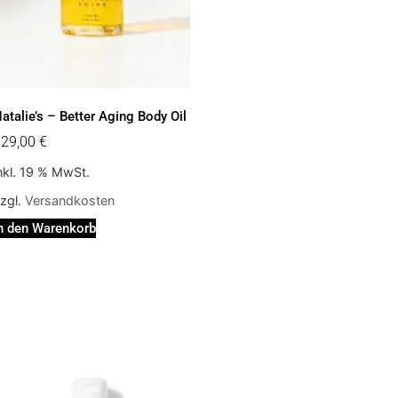
atalie’s – Better Aging Body Oil
129,00
€
nkl. 19 % MwSt.
zgl.
Versandkosten
n den Warenkorb