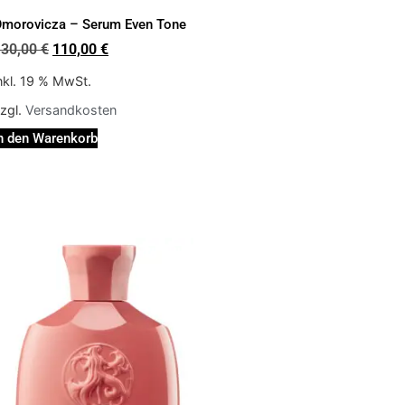
morovicza – Serum Even Tone
130,00
€
110,00
€
nkl. 19 % MwSt.
zgl.
Versandkosten
n den Warenkorb