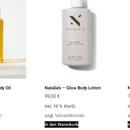
dy Oil
Natalie’s – Glow Body Lotion
N
99,00
€
inkl. 19 % MwSt.
i
n
zzgl.
Versandkosten
z
In den Warenkorb
I