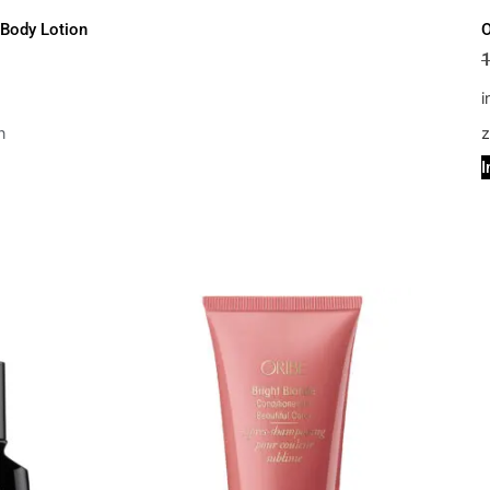
 Body Lotion
O
i
n
z
I