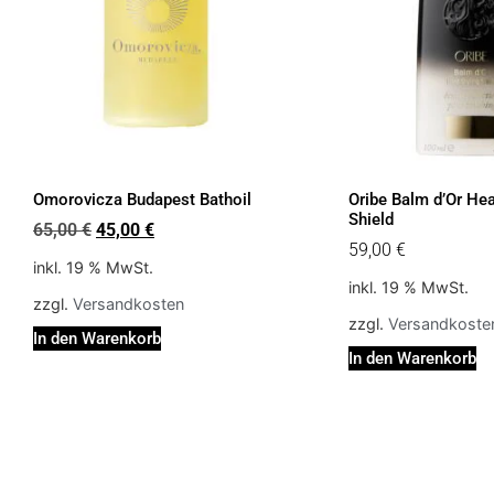
Omorovicza Budapest Bathoil
Oribe Balm d’Or Hea
Shield
65,00
€
45,00
€
59,00
€
inkl. 19 % MwSt.
inkl. 19 % MwSt.
zzgl.
Versandkosten
zzgl.
Versandkoste
In den Warenkorb
In den Warenkorb