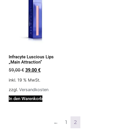
Infracyte Luscious Lips
„Main Attraction“
59,00
€
39,00
€
inkl. 19 % MwSt.
zzgl.
Versandkosten
In den Warenkorb
←
1
2