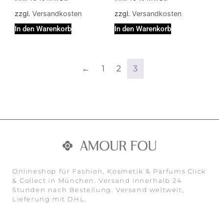
zzgl.
Versandkosten
zzgl.
Versandkosten
In den Warenkorb
In den Warenkorb
←
1
2
3
Onlineshop für Fashion, Kosmetik & Parfums Click
& Collect in München. Versand innerhalb 24
Stunden nach Bestellung. Versand weltweit,
Lieferung mit DHL.