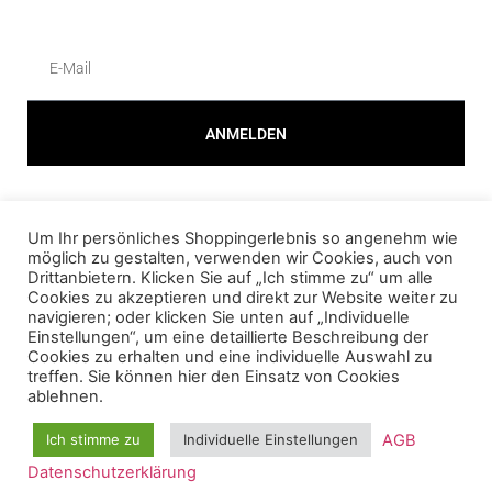
ANMELDEN
Alternative:
Um Ihr persönliches Shoppingerlebnis so angenehm wie
© 2023 AMOUR FOU Online Shop für Fashion
möglich zu gestalten, verwenden wir Cookies, auch von
Drittanbietern. Klicken Sie auf „Ich stimme zu“ um alle
Cookies zu akzeptieren und direkt zur Website weiter zu
AGB
navigieren; oder klicken Sie unten auf „Individuelle
Einstellungen“, um eine detaillierte Beschreibung der
DATENSCHUTZ
Cookies zu erhalten und eine individuelle Auswahl zu
treffen. Sie können hier den Einsatz von Cookies
IMPRESSUM
ablehnen.
AGB
Ich stimme zu
Individuelle Einstellungen
Datenschutzerklärung
Home
Cart