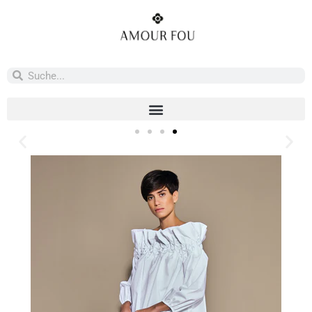
Royal Fern
Royal Fern fuses botanicals and science for radiant, lasting
beauty.
Jetzt entdecken