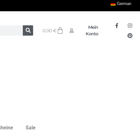
German
Mein
0,00
€
Konto
cheine
Sale