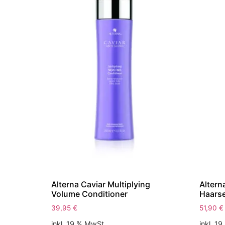
Alterna Caviar Multiplying
Altern
Volume Conditioner
Haars
39,95
€
51,90
€
inkl. 19 % MwSt.
inkl. 1