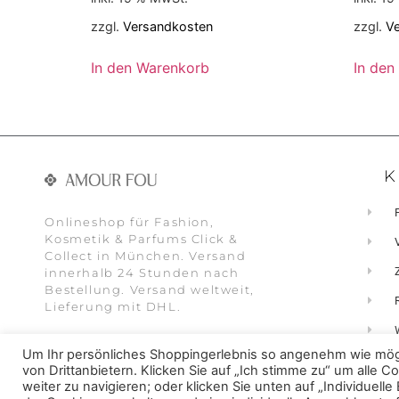
zzgl.
Versandkosten
zzgl.
V
In den Warenkorb
In den
K
Onlineshop für Fashion,
Kosmetik & Parfums Click &
Collect in München. Versand
innerhalb 24 Stunden nach
Bestellung. Versand weltweit,
Lieferung mit DHL.
Um Ihr persönliches Shoppingerlebnis so angenehm wie mögl
von Drittanbietern. Klicken Sie auf „Ich stimme zu“ um alle C
weiter zu navigieren; oder klicken Sie unten auf „Individuelle