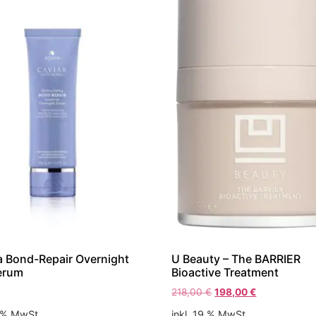
a Bond-Repair Overnight
U Beauty – The BARRIER
erum
Bioactive Treatment
218,00
€
198,00
€
9 % MwSt.
inkl. 19 % MwSt.