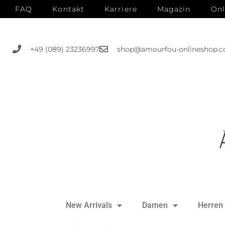
FAQ
Kontakt
Karriere
Magazin
Onl
+49 (089) 23236997
shop@amourfou-onlineshop.
New Arrivals
Damen
Herren