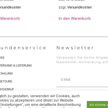
ersandkosten
zzgl.
Versandkosten
 Warenkorb
In den Warenkorb
undenservice
Newsletter
Verpassen Sie keine Angeb
FAQ
Newsletter-Anmeldung erh
VERSAND & LIEFERUNG
ZAHLUNG
RETOURE
WIDERRUF
Alternative:
ich zu gestalten, verwenden wir Cookies, auch
FAQ
Kontakt
Karriere
Magaz
ookies zu akzeptieren und direkt zur Website
 Einstellungen“, um eine detaillierte Beschreibung
Ich stimme 