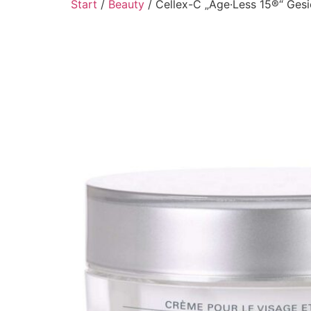
Start
/
Beauty
/ Cellex-C „Age·Less 15®“ Ges