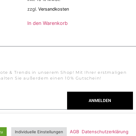
zzgl.
Versandkosten
In den Warenkorb
ote & Trends in unserem Shop! Mit Ihrer erstmaligen
alten Sie außerdem einen 10% Gutschein!
ANMELDEN
in
Onlineshop für Fashion
AGB
Datenschutzerklärung
zu
Individuelle Einstellungen